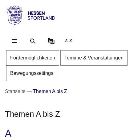
Direkt zum Kopf der Se
Direkt zum Inhalt
Direkt zum Fuß der Sei
Hessen
-
Sportland
A-Z
Fördermöglichkeiten
Termine & Veranstaltungen
Bewegungssettings
Startseite
Themen A bis Z
Themen A bis Z
A