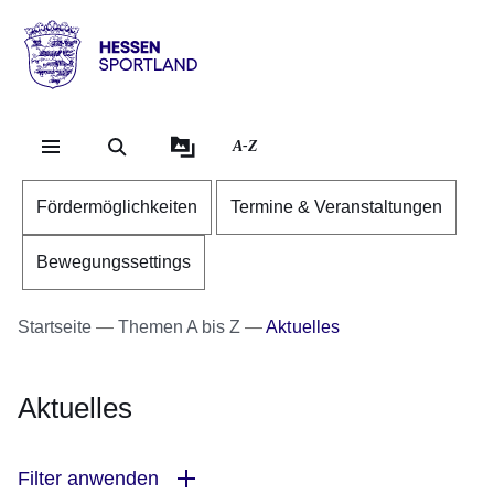
Direkt zum Kopf der Se
Direkt zum Inhalt
Direkt zum Fuß der Sei
Hessen
-
Sportland
A-Z
Fördermöglichkeiten
Termine & Veranstaltungen
Bewegungssettings
Startseite
Themen A bis Z
Aktuelles
Aktuelles
Filter anwenden