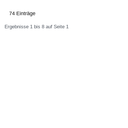
74 Einträge
Ergebnisse 1 bis 8 auf Seite 1
:74
Ergebnisse:Ergebnisse
1
bis
8
auf
Seite
1