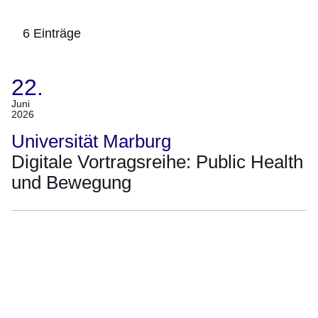
6 Einträge
22.
:6
Ergebnisse:
(Termin:
Juni
2026
22.
Juni
Universität Marburg
2026)
Digitale Vortragsreihe: Public Health
und Bewegung