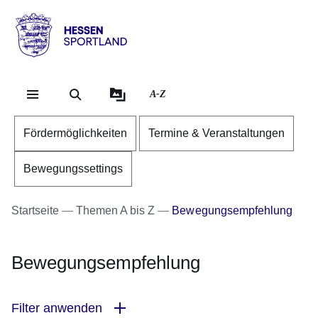
Direkt zum Kopf der Se
Direkt zum Inhalt
Direkt zum Fuß der Sei
Hessen
-
Sportland
A-Z
Fördermöglichkeiten
Termine & Veranstaltungen
Bewegungssettings
Startseite
Themen A bis Z
Bewegungsempfehlung
Bewegungsempfehlung
Filter anwenden