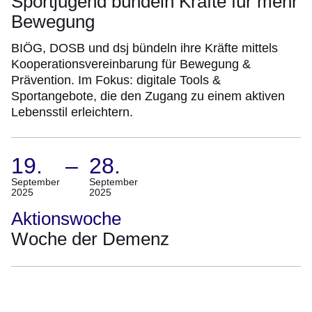
Sportjugend bündeln Kräfte für mehr
Bewegung
BIÖG, DOSB und dsj bündeln ihre Kräfte mittels
Kooperationsvereinbarung für Bewegung &
Prävention. Im Fokus: digitale Tools &
Sportangebote, die den Zugang zu einem aktiven
Lebensstil erleichtern.
19.
–
28.
(Termin:
September
September
2025
2025
19.
September
Aktionswoche
2025
Woche der Demenz
Bis
28.
September
2025)