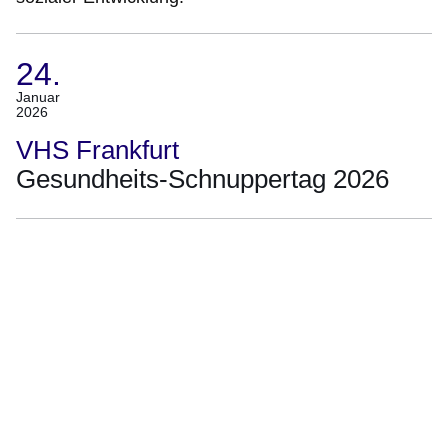
24.
(Termin:
Januar
2026
24.
Januar
VHS Frankfurt
2026)
Gesundheits-Schnuppertag 2026