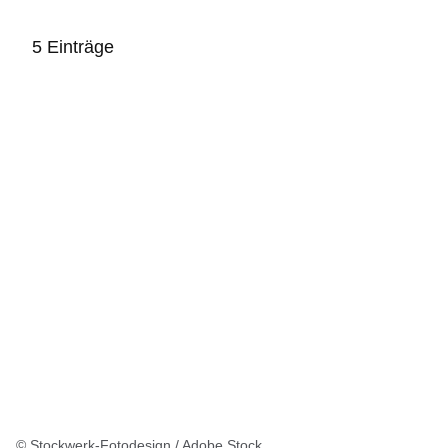
5 Einträge
:5
Ergebnisse:
© Stockwerk-Fotodesign / Adobe Stock