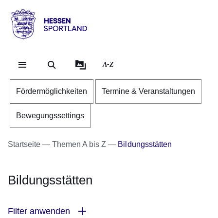
Direkt zum Kopf der Se
Direkt zum Inhalt
Direkt zum Fuß der Sei
Hessen
-
Sportland
A-Z
Fördermöglichkeiten
Termine & Veranstaltungen
Bewegungssettings
Startseite
Themen A bis Z
Bildungsstätten
Bildungsstätten
Filter anwenden