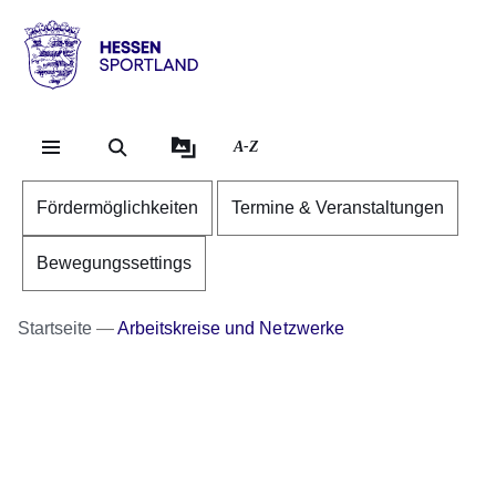
Direkt zum Kopf der Se
Direkt zum Inhalt
Direkt zum Fuß der Sei
Hessen
-
Sportland
A-Z
Fördermöglichkeiten
Termine & Veranstaltungen
Bewegungssettings
Startseite
Arbeitskreise und Netzwerke