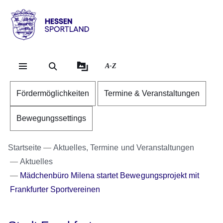
Direkt zum Kopf der Se
Direkt zum Inhalt
Direkt zum Fuß der Sei
Hessen
-
Sportland
A-Z
Fördermöglichkeiten
Termine & Veranstaltungen
Bewegungssettings
Startseite
Aktuelles, Termine und Veranstaltungen
Aktuelles
Mädchenbüro Milena startet Bewegungsprojekt mit
Frankfurter Sportvereinen