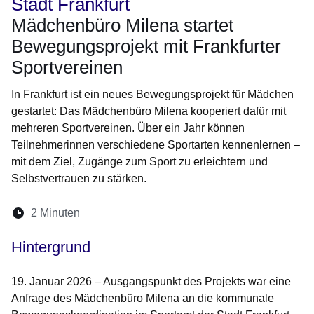
Stadt Frankfurt
Mädchenbüro Milena startet
Bewegungsprojekt mit Frankfurter
Sportvereinen
In Frankfurt ist ein neues Bewegungsprojekt für Mädchen
gestartet: Das Mädchenbüro Milena kooperiert dafür mit
mehreren Sportvereinen. Über ein Jahr können
Teilnehmerinnen verschiedene Sportarten kennenlernen –
mit dem Ziel, Zugänge zum Sport zu erleichtern und
Selbstvertrauen zu stärken.
Lesedauer:
2 Minuten
Öffnet sich in einem neuen Fenster
Öffnet sich in einem neuen Fenster
Öffnet sich in einem neuen Fenste
Öffnet sich in einem neuen Fe
Öffnet sich in einem neu
Hintergrund
19. Januar 2026 – Ausgangspunkt des Projekts war eine
Anfrage des Mädchenbüro Milena an die kommunale