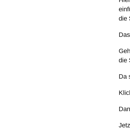
ein
die
Das
Geh
die
Da 
Klic
Dan
Jet