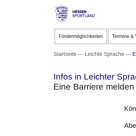
Direkt zum Kopf der S
Direkt zum Inhalt
Direkt zum Fuß der Se
Hessen
-
Fördermöglichkeiten
Termine & 
Sportland
Startseite
Leichte Sprache
E
Infos in Leichter Spr
Eine Barriere melden
Kön
Abe