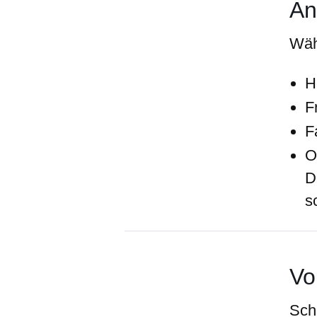
An
Wäh
H
F
F
O
D
s
Vo
Sch