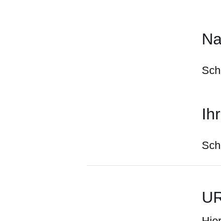
N
Sch
Ih
Sch
UR
Hie