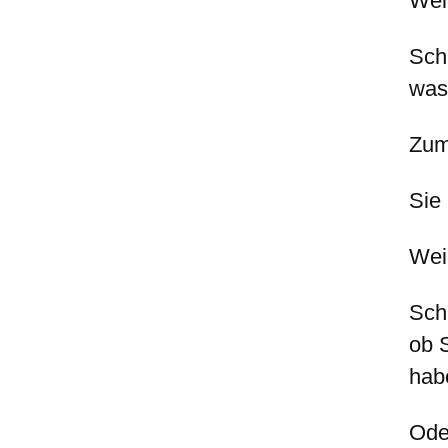
Wel
Sch
was 
Zum
Sie
Weil
Sch
ob 
hab
Ode