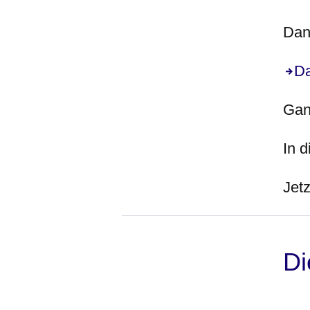
Dan
Da
Gan
In 
Jetz
Di