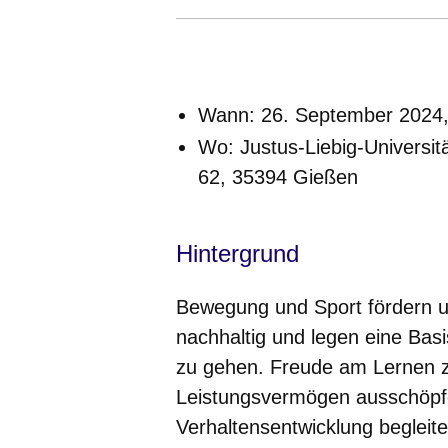
Öffnet sich in einem neuen Fenster
Öffnet sich in einem neuen Fenst
Öffnet sich in einem neuen 
Öffnet sich in einem n
Öffnet sich in ein
Wann:
26. September 2024, 
Wo:
Justus-Liebig-Universitä
62, 35394 Gießen
Hintergrund
Bewegung und Sport fördern un
nachhaltig und legen eine Basi
zu gehen. Freude am Lernen z
Leistungsvermögen ausschöpf
Verhaltensentwicklung begleitet