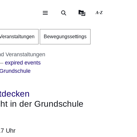
A-Z
eite
ite
Veranstaltungen
Bewegungssettings
nd Veranstaltungen
expired events
 Grundschule
tdecken
cht in der Grundschule
17 Uhr