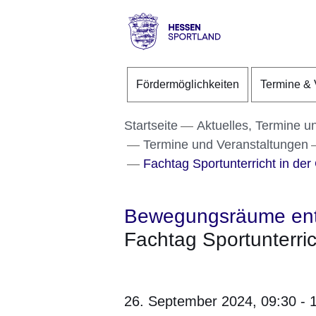
Direkt zum Kopf der S
Direkt zum Inhalt
Direkt zum Fuß der Se
Hessen
-
Fördermöglichkeiten
Termine & 
Sportland
Startseite
Aktuelles, Termine u
Termine und Veranstaltungen
Fachtag Sportunterricht in der
Bewegungsräume en
Fachtag Sportunterri
26. September 2024,
09:30 - 