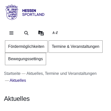
Direkt zum Kopf der Se
Direkt zum Inhalt
Direkt zum Fuß der Sei
Hessen
-
Sportland
A-Z
Fördermöglichkeiten
Termine & Veranstaltungen
Bewegungssettings
Startseite
Aktuelles, Termine und Veranstaltungen
Aktuelles
Aktuelles