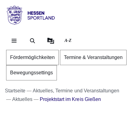
Direkt zum Kopf der Se
Direkt zum Inhalt
Direkt zum Fuß der Sei
Hessen
-
Sportland
A-Z
Fördermöglichkeiten
Termine & Veranstaltungen
Bewegungssettings
Startseite
Aktuelles, Termine und Veranstaltungen
Aktuelles
Projektstart im Kreis Gießen