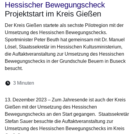
Hessischer Bewegungscheck
Projektstart im Kreis Gießen
Der Kreis Gießen startete als sechste Pilotregion mit der
Umsetzung des Hessischen Bewegungschecks.
Sportminister Peter Beuth hat gemeinsam mit Dr. Manuel
Lösel, Staatssekretär im Hessischen Kultusministerium,
die Auftaktveranstaltung zur Umsetzung des Hessischen
Bewegungschecks in der Grundschule Beuern in Buseck
besucht.
Lesedauer:
3 Minuten
Öffnet sich in einem neuen Fenster
Öffnet sich in einem neuen Fenster
Öffnet sich in einem neuen Fenste
Öffnet sich in einem neuen Fe
Öffnet sich in einem neu
13. Dezember 2023 – Zum Jahresende ist auch der Kreis
Gießen mit der Umsetzung des Hessischen
Bewegungschecks an den Start gegangen. Staatssekretär
Stefan Sauer besuchte die Auftaktveranstaltung zur
Umsetzung des Hessischen Bewegungschecks im Kreis